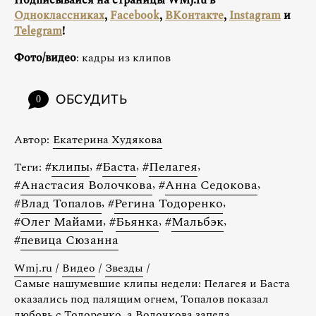
Одноклассниках
,
Facebook
,
ВКонтакте
,
Instagram
и
Telegram
!
Фото/видео
: кадры из клипов
ОБСУДИТЬ
0
Автор:
Екатерина Худякова
#
клипы
,
#
Баста
,
#
Пелагея
,
Теги:
#
Анастасия Волочкова
,
#
Анна Седокова
,
#
Влад Топалов
,
#
Регина Тодоренко
,
#
Олег Майами
,
#
Бьянка
,
#
Мальбэк
,
#
певица Сюзанна
Wmj.ru
/
Видео
/
Звезды
/
Самые нашумевшие клипы недели: Пелагея и Баста
оказались под палящим огнем, Топалов показал
любовь с Тодоренко, а Волочкова запела