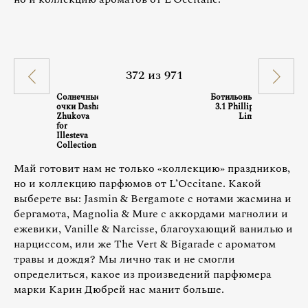
372
из
971
Солнечные
Ботильоны
очки Dasha
3.1 Phillip
Zhukova
Lim
for
Illesteva
Collection
Май готовит нам не только «коллекцию» праздников,
но и коллекцию парфюмов от L’Occitane. Какой
выберете вы: Jasmin & Bergamote с нотами жасмина и
бергамота, Magnolia & Mure с аккордами магнолии и
ежевики, Vanille & Narcisse, благоухающий ванилью и
нарциссом, или же The Vert & Bigarade с ароматом
травы и дождя? Мы лично так и не смогли
определиться, какое из произведений парфюмера
марки Карин Дюбрей нас манит больше.