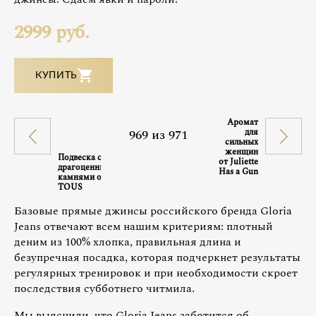
2999 руб.
КУПИТЬ
Аромат
969
из
971
для
сильных
женщин
Подвеска с
от Juliette
драгоценными
Has a Gun
камнями от
TOUS
Базовые прямые джинсы российского бренда Gloria
Jeans отвечают всем нашим критериям: плотный
деним из 100% хлопка, правильная длина и
безупречная посадка, которая подчеркнет результаты
регулярных тренировок и при необходимости скроет
последствия субботнего читмила.
Мы выяснили, что Gloria Jeans заботится об