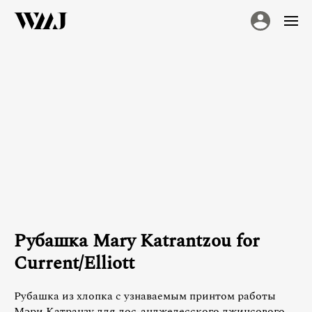
Рубашка Mary Katrantzou for
Current/Elliott
Рубашка из хлопка с узнаваемым принтом работы
Мэри Катранзу для лос-анджелесского джинсового