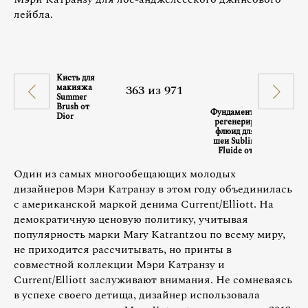
лейбла.
Кисть для
макияжа
363
из
971
Summer
Brush от
Фундаментальный
Dior
регенерирующий
флюид для лица и
шеи Sublimage Le
Fluide от Chanel
Один из самых многообещающих молодых
дизайнеров Мэри Катранзу в этом году объединилась
с американской маркой денима Current/Elliott. На
демократичную ценовую политику, учитывая
популярность марки Mary Katrantzou по всему миру,
не приходится рассчитывать, но принты в
совместной коллекции Мэри Катранзу и
Current/Elliott заслуживают внимания. Не сомневаясь
в успехе своего детища, дизайнер использовала