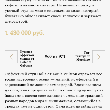
кофе или вязаного свитера. На помощь приходит
уютный стул из меха с сиденьем из кожи, который
буквально обволакивает своей теплотой и заряжает
атмосферой.
1 430 000 руб.
Кушон с
Топ-
эффектом
960
из
971
галстук от
сияния от
Moschino
Dolce &
Gabbana
Эффектный стул Dolls от Louis Vuitton отражает все
грани настроения осени — мягкий, комфортный и
заряжающий домашней атмосферой. Вдохновением
для создания предмета мебели стало ощущение уюта
(пандемия внесла свое влияние), смешение традиций
разных народов мира и минимализм, остающийся в
трендах уже не один сезон. Сама идея дизайна стула