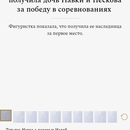
получила дочь Навки и Пескова
за победу в соревнованиях
Фигуристка показала, что получила ее наследница
за первое место.
Татьяна Навка с дочерью Надей