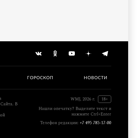
ГОРОСКОП
НОВОСТИ
в
WMJ, 2026 г.
18+
Сайта. В
Нашли опечатку? Выделите текст и
нажмите Ctrl+Enter
кой
Телефон редакции:
+7 495 785-17-00