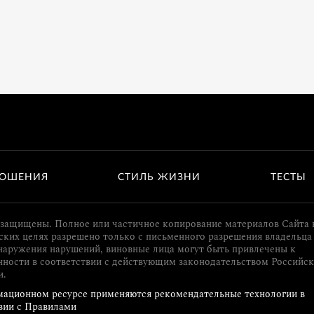
ОШЕНИЯ
СТИЛЬ ЖИЗНИ
ТЕСТЫ
 защищены. Полное или частичное копирование материалов Сайта 
ких целях разрешено только с письменного разрешения владельца 
наружения нарушений, виновные лица могут быть привлечены к
нности в соответствии с действующим законодательством Российс
и.
ационном ресурсе применяются рекомендательные технологии в
вии с Правилами