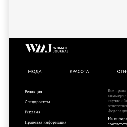
МОДА
КРАСОТА
ОТН
Все права
Редакция
коммерчес
случае об
Спецпроекты
ответстве
Федераци
Реклама
На информ
Правовая информация
соответст