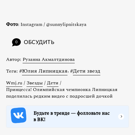
Фото
: Instagram / @sunnylipnitskaya
ОБСУДИТЬ
0
Автор:
Рузанна Акмалтдинова
#
Юлия Липницкая
,
#
Дети звезд
Теги:
Wmj.ru
/
Звезды
/
Дети
/
Принцесса! Олимпийская чемпионка Липницкая
поделилась редким видео с подросшей дочкой
Будьте в тренде — фолловьте нас
в ВК!