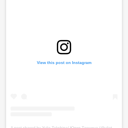
View this post on Instagram
A post shared by Yulia Takshina/ Юлия Такшина (@uliatakshina)