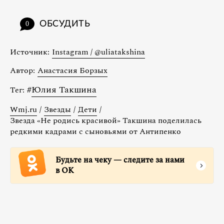
ОБСУДИТЬ
0
Источник:
Instagram / @uliatakshina
Автор:
Анастасия Борзых
#
Юлия Такшина
Тег:
Wmj.ru
/
Звезды
/
Дети
/
Звезда «Не родись красивой» Такшина поделилась
редкими кадрами с сыновьями от Антипенко
Будьте на чеку — следите за нами
в ОК