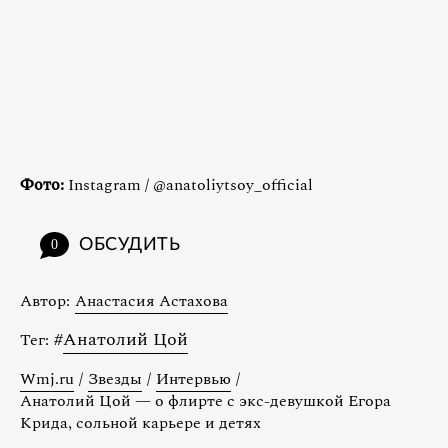
Фото:
Instagram / @anatoliytsoy_official
ОБСУДИТЬ
0
Автор:
Анастасия Астахова
#
Анатолий Цой
Тег:
Wmj.ru
/
Звезды
/
Интервью
/
Анатолий Цой — о флирте с экс-девушкой Егора
Крида, сольной карьере и детях