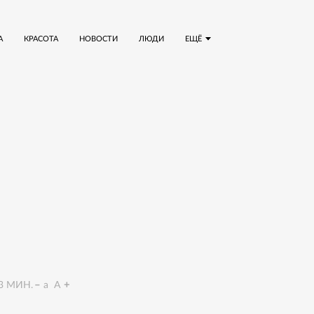
А
КРАСОТА
НОВОСТИ
ЛЮДИ
ЕЩЁ
3
МИН.
a
A