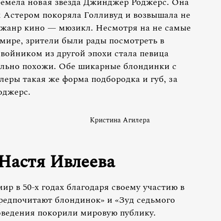
гремела новая звезда Джинджер Роджерс. Она
 Астером покоряла Голливуд и возвышала не
 жанр кино — мюзикл. Несмотря на не самые
мире, зрители были рады посмотреть в
двойником из другой эпохи стала певица
ильно похожи. Обе шикарные блондинки с
леры такая же форма подбородка и губ, за
оджерс.
Кристина Агилера
Настя Ивлеева
р в 50-х годах благодаря своему участию в
редпочитают блондинок» и «Зуд седьмого
поведения покорили мировую публику.