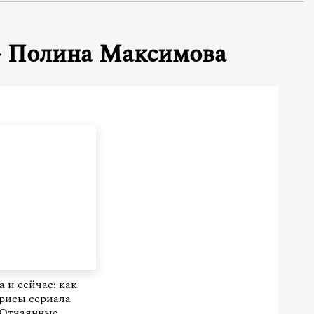
 Полина Максимова
а и сейчас: как
рисы сериала
Отчаянные