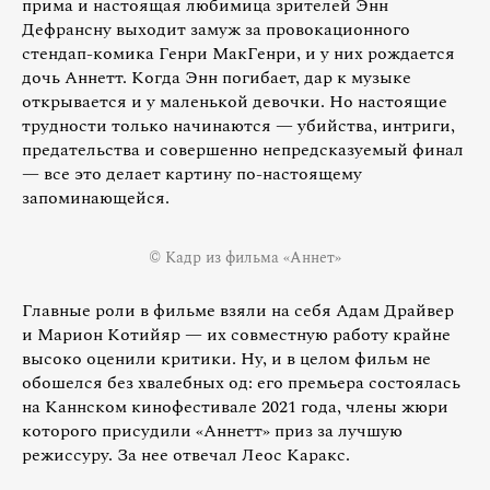
прима и настоящая любимица зрителей Энн
Дефрансну выходит замуж за провокационного
стендап-комика Генри МакГенри, и у них рождается
дочь Аннетт. Когда Энн погибает, дар к музыке
открывается и у маленькой девочки. Но настоящие
трудности только начинаются — убийства, интриги,
предательства и совершенно непредсказуемый финал
— все это делает картину по-настоящему
запоминающейся.
© Кадр из фильма «Аннет»
Главные роли в фильме взяли на себя Адам Драйвер
и Марион Котийяр — их совместную работу крайне
высоко оценили критики. Ну, и в целом фильм не
обошелся без хвалебных од: его премьера состоялась
на Каннском кинофестивале 2021 года, члены жюри
которого присудили «Аннетт» приз за лучшую
режиссуру. За нее отвечал Леос Каракс.