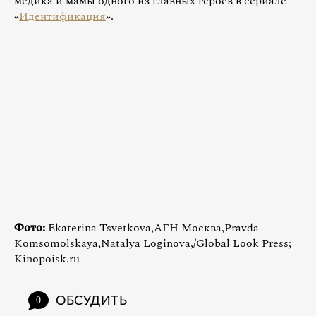
медика и мамы одного из главных героев в сериале
«
Идентификация
».
Фото:
Ekaterina Tsvetkova,АГН Москва,Pravda
Komsomolskaya,Natalya Loginova,/Global Look Press;
Kinopoisk.ru
ОБСУДИТЬ
0