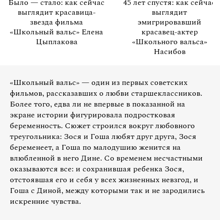
Было — стало: как сейчас
45 лет спустя: как сейчас
выглядит красавица-
выглядит
звезда фильма
эмигрировавший
«Школьный вальс» Елена
красавец-актер
Цыплакова
«Школьного вальса»
Насибов
«Школьный вальс» — один из первых советских
фильмов, рассказавших о любви старшеклассников.
Более того, едва ли не впервые в показанной на
экране истории фигурировала подростковая
беременность. Сюжет строился вокруг любовного
треугольника: Зося и Гоша любят друг друга, Зося
беременеет, а Гоша по малодушию женится на
влюбленной в него Дине. Со временем несчастными
оказываются все: и сохранившая ребенка Зося,
отстоявшая его и себя у всех жизненных невзгод, и
Гоша с Диной, между которыми так и не зародились
искренние чувства.