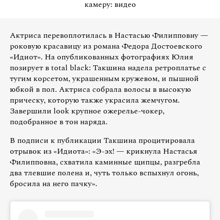
камеру: видео
Актриса перевоплотилась в Настасью Филипповну —
роковую красавицу из романа Федора Достоевского
«Идиот». На опубликованных фотографиях Юлия
позирует в total black: Такшина надела ретроплатье с
тугим корсетом, украшенным кружевом, и пышной
юбкой в пол. Актриса собрала волосы в высокую
прическу, которую также украсила жемчугом.
Завершили look крупное ожерелье-чокер,
подобранное в тон наряда.
В подписи к публикации Такшина процитировала
отрывок из «Идиота»: «Э-эх! — крикнула Настасья
Филипповна, схватила каминные щипцы, разгребла
два тлевшие полена и, чуть только вспыхнул огонь,
бросила на него пачку».