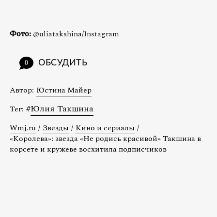
Фото:
@uliatakshina/Instagram
ОБСУДИТЬ
0
Автор:
Юстина Майер
#
Юлия Такшина
Тег:
Wmj.ru
/
Звезды
/
Кино и сериалы
/
«Королева»: звезда «Не родись красивой» Такшина в
корсете и кружеве восхитила подписчиков