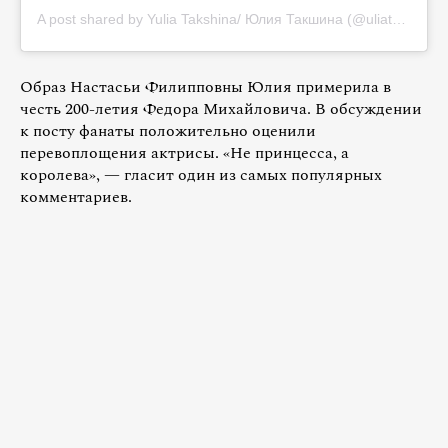
A post shared by Yulia Takshina/ Юлия Такшина (@uliatakshina)
Образ Настасьи Филипповны Юлия примерила в
честь 200-летия Федора Михайловича. В обсуждении
к посту фанаты положительно оценили
перевоплощения актрисы. «Не принцесса, а
королева», — гласит один из самых популярных
комментариев.