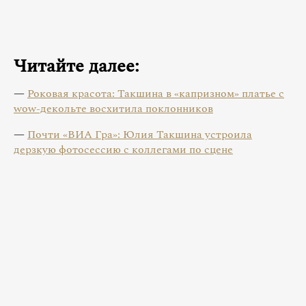
Читайте далее:
—
Роковая красота: Такшина в «капризном» платье с
wow-декольте восхитила поклонников
—
Почти «ВИА Гра»: Юлия Такшина устроила
дерзкую фотосессию с коллегами по сцене