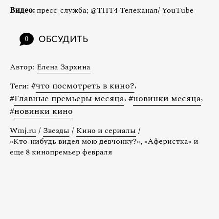
Видео:
пресс-служба; @ТНТ4 Телеканал/ YouTube
ОБСУДИТЬ
0
Автор:
Елена Зархина
#
что посмотреть в кино?
,
Теги:
#
Главные премьеры месяца
,
#
новинки месяца
,
#
новинки кино
Wmj.ru
/
Звезды
/
Кино и сериалы
/
«Кто-нибудь видел мою девчонку?», «Аферистка» и
еще 8 кинопремьер февраля