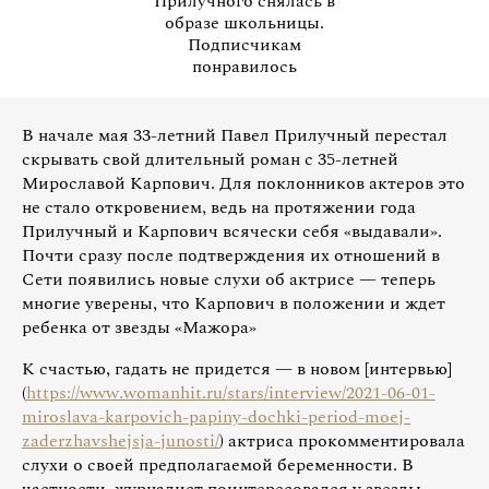
Прилучного снялась в
образе школьницы.
Подписчикам
понравилось
В начале мая 33-летний Павел Прилучный перестал
скрывать свой длительный роман с 35-летней
Мирославой Карпович. Для поклонников актеров это
не стало откровением, ведь на протяжении года
Прилучный и Карпович всячески себя «выдавали».
Почти сразу после подтверждения их отношений в
Сети появились новые слухи об актрисе — теперь
многие уверены, что Карпович в положении и ждет
ребенка от звезды «Мажора»
К счастью, гадать не придется — в новом [интервью]
(
https://www.womanhit.ru/stars/interview/2021-06-01-
miroslava-karpovich-papiny-dochki-period-moej-
zaderzhavshejsja-junosti/
) актриса прокомментировала
слухи о своей предполагаемой беременности. В
частности, журналист поинтересовался у звезды,