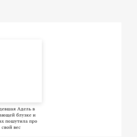
девшая Адель в
ающей блузке и
ах пошутила про
свой вес