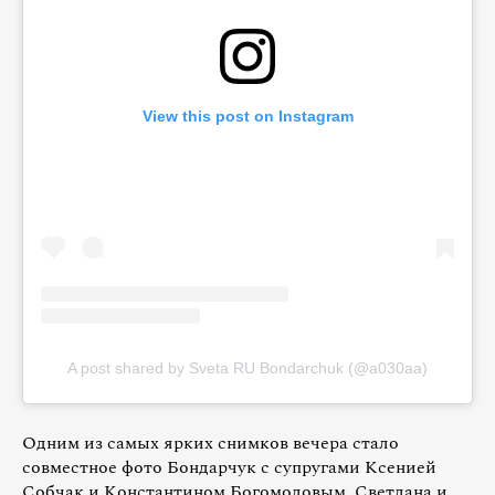
View this post on Instagram
A post shared by Sveta RU Bondarchuk (@a030aa)
Одним из самых ярких снимков вечера стало
совместное фото Бондарчук с супругами Ксенией
Собчак и Константином Богомоловым. Светлана и