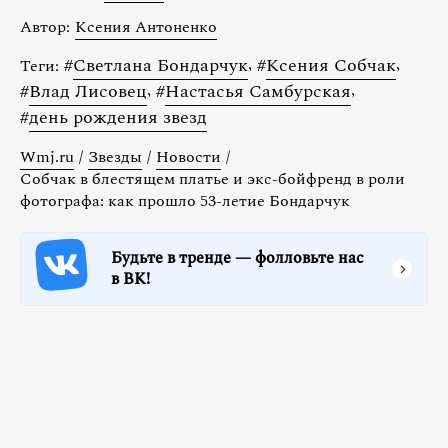
Автор:
Ксения Антоненко
#
Светлана Бондарчук
,
#
Ксения Собчак
,
Теги:
#
Влад Лисовец
,
#
Настасья Самбурская
,
#
день рождения звезд
Wmj.ru
/
Звезды
/
Новости
/
Собчак в блестящем платье и экс-бойфренд в роли
фотографа: как прошло 53-летие Бондарчук
Будьте в тренде — фолловьте нас
в ВК!