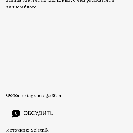
львица улетела на Мальдивы, о чем рассказала в
личном блоге.
Фото:
Instagram / @a30aa
ОБСУДИТЬ
0
Источник:
Spletnik