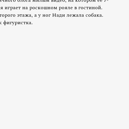
ичного блога милым видео, на котором ее 7-
я играет на роскошном рояле в гостиной.
орого этажа, а у ног Нади лежала собака.
к фигуристка.