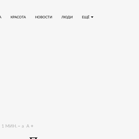
А
КРАСОТА
НОВОСТИ
ЛЮДИ
ЕЩЁ
1
МИН.
a
A