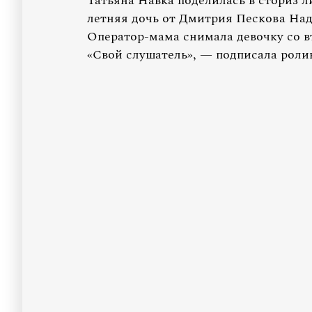
Татьяна Навка поделилась в сториз л
летняя дочь от Дмитрия Пескова Над
Оператор-мама снимала девочку со вт
«Свой слушатель», — подписала роли