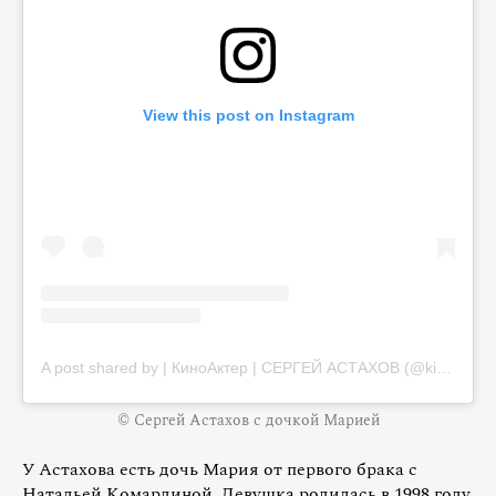
View this post on Instagram
A post shared by | КиноАктер | СЕРГЕЙ АСТАХОВ (@kinoakter_sergey_astakhov_)
© Сергей Астахов с дочкой Марией
У Астахова есть дочь Мария от первого брака с
Натальей Комардиной. Девушка родилась в 1998 году.