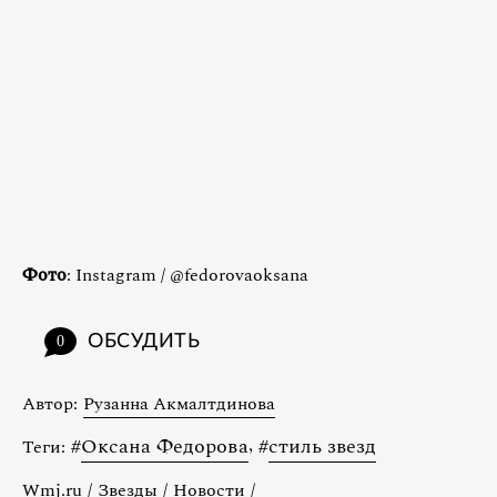
Фото
: Instagram / @fedorovaoksana
ОБСУДИТЬ
0
Автор:
Рузанна Акмалтдинова
#
Оксана Федорова
,
#
стиль звезд
Теги:
Wmj.ru
/
Звезды
/
Новости
/