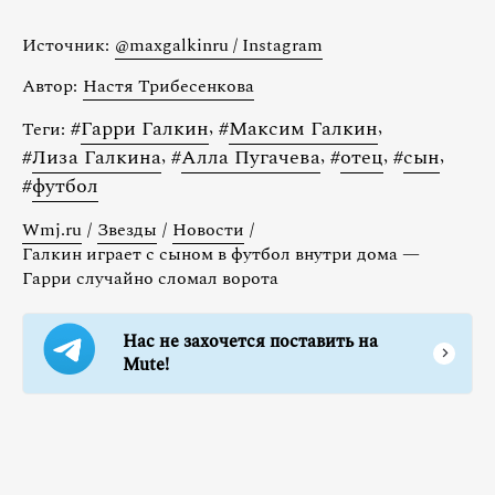
Источник:
@maxgalkinru / Instagram
Автор:
Настя Трибесенкова
#
Гарри Галкин
,
#
Максим Галкин
,
Теги:
#
Лиза Галкина
,
#
Алла Пугачева
,
#
отец
,
#
сын
,
#
футбол
Wmj.ru
/
Звезды
/
Новости
/
Галкин играет с сыном в футбол внутри дома —
Гарри случайно сломал ворота
Нас не захочется поставить на
Mute!