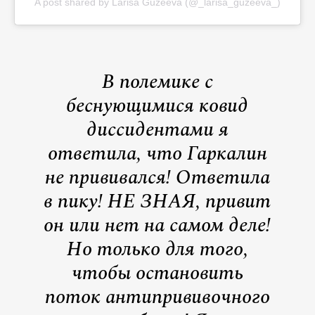
A post shared by Larisa Guzeeva (@_larisa_guzeeva_)
В полемике с
беснующимися ковид
диссидентами я
ответила, что Гаркалин
не прививался! Ответила
в пику! НЕ ЗНАЯ, привит
он или нет на самом деле!
Но только для того,
чтобы остановить
поток антипрививочного