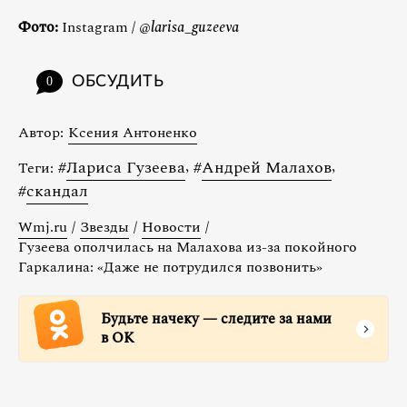
Фото:
Instagram / @
larisa_guzeeva
ОБСУДИТЬ
0
Автор:
Ксения Антоненко
#
Лариса Гузеева
,
#
Андрей Малахов
,
Теги:
#
скандал
Wmj.ru
/
Звезды
/
Новости
/
Гузеева ополчилась на Малахова из-за покойного
Гаркалина: «Даже не потрудился позвонить»
Будьте начеку — следите за нами
в ОК