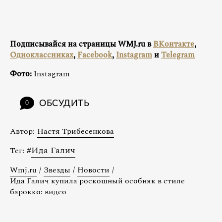
Подписывайся на страницы WMJ.ru в
ВКонтакте
,
Одноклассниках
,
Facebook
,
Instagram
и
Telegram
Фото:
Instagram
ОБСУДИТЬ
0
Автор:
Настя Трибесенкова
#
Ида Галич
Тег:
Wmj.ru
/
Звезды
/
Новости
/
Ида Галич купила роскошный особняк в стиле
барокко: видео