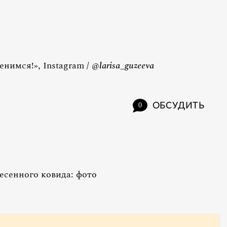
нимся!», Instagram / @
larisa_guzeeva
ОБСУДИТЬ
0
есенного ковида: фото