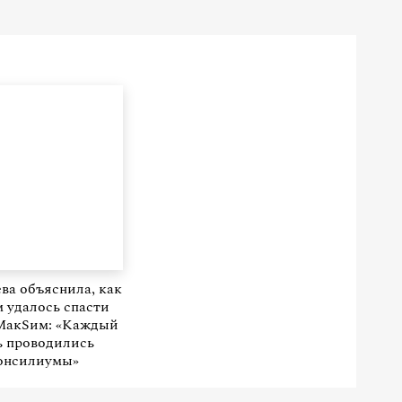
а объяснила, как
 удалось спасти
МакSим: «Каждый
ь проводились
онсилиумы»