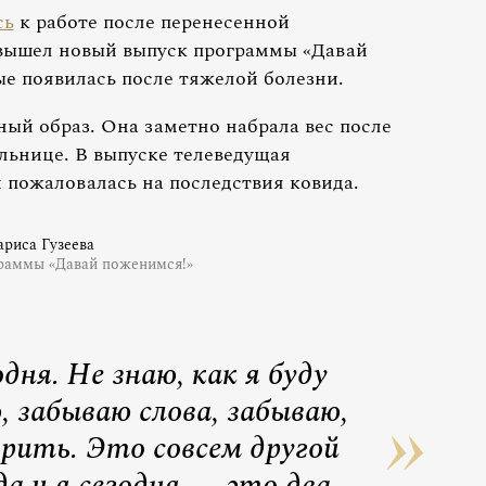
сь
к работе после перенесенной
вышел новый выпуск программы «Давай
ые появилась после тяжелой болезни.
ный образ. Она заметно набрала вес после
льнице. В выпуске телеведущая
 пожаловалась на последствия ковида.
ариса Гузеева
раммы «Давай поженимся!»
дня. Не знаю, как я буду
 забываю слова, забываю,
орить. Это совсем другой
да и я сегодня — это два