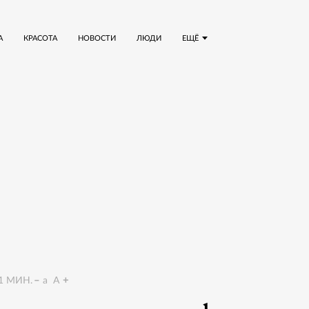
А
КРАСОТА
НОВОСТИ
ЛЮДИ
ЕЩЁ
1
МИН.
a
A