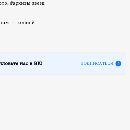
ото
,
#
архивы звезд
тцом — копией
лловьте нас в ВК!
ПОДПИСАТЬСЯ