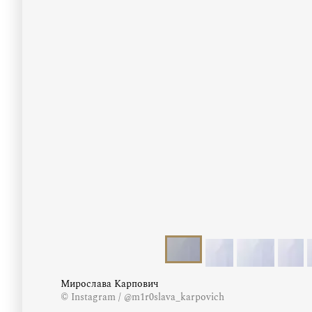
Мирослава Карпович
© Instagram / @m1r0slava_karpovich