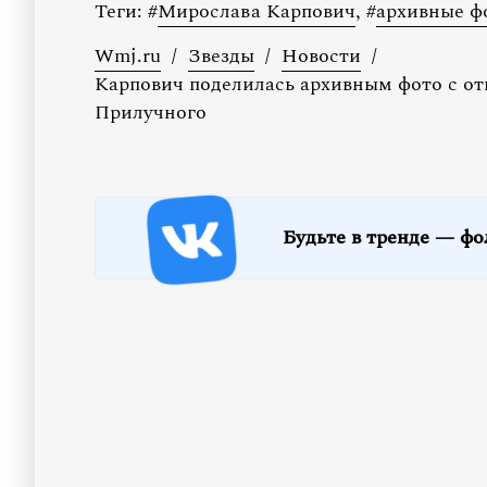
Теги:
#
Мирослава Карпович
,
#
архивные ф
Wmj.ru
/
Звезды
/
Новости
/
Карпович поделилась архивным фото с о
Прилучного
Будьте в тренде — фо