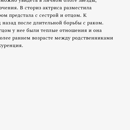
ожно увидеть в личном блоге звезды,
ючения. В сториз актриса разместила
ом предстала с сестрой и отцом. К
 назад после длительной борьбы с раком.
отцом у нее были теплые отношения и она
более раннем возрасте между родственниками
куренция.