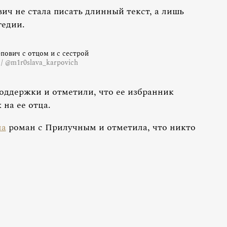
ич не стала писать длинный текст, а лишь
гедии.
пович с отцом и с сестрой
 / @m1r0slava_karpovich
оддержки и отметили, что ее избранник
на ее отца.
ла
роман с Прилучным и отметила, что никто