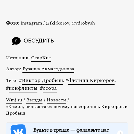
Фото
: Instagram / @fkirkorov, @vdrobysh
ОБСУДИТЬ
0
Источник:
СтарХит
Автор:
Рузанна Акмалтдинова
#
Виктор Дробыш
,
#
Филипп Киркоров
,
Теги:
#
конфликты
,
#
ссора
Wmj.ru
/
Звезды
/
Новости
/
«Хамил, нельзя так»: почему поссорились Киркоров и
Дробыш
Будьте в тренде — фолловьте нас