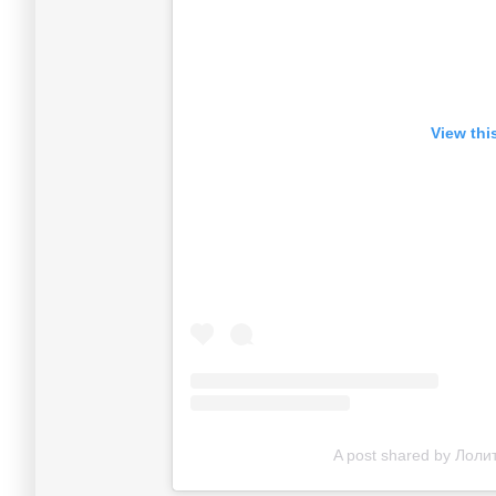
View thi
A post shared by Лоли