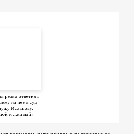
на резко ответила
ему на нее в суд
мужу Исхакову:
пой и лживый»