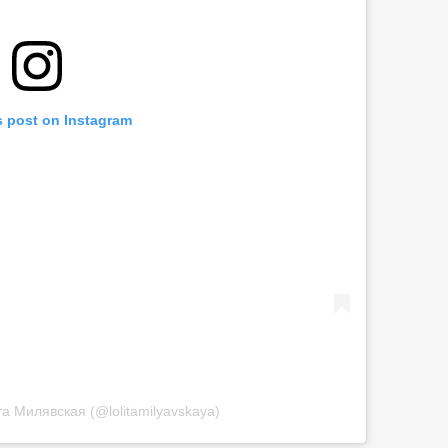
s post on Instagram
та Милявская (@lolitamilyavskaya)