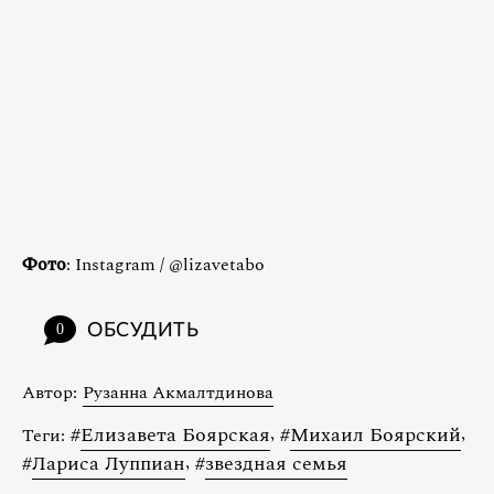
Фото
: Instagram / @lizavetabo
ОБСУДИТЬ
0
Автор:
Рузанна Акмалтдинова
#
Елизавета Боярская
,
#
Михаил Боярский
,
Теги:
#
Лариса Луппиан
,
#
звездная семья