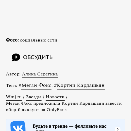
Фото:
социальные сети
ОБСУДИТЬ
0
Автор:
Алина Серегина
#
Меган Фокс
,
#
Кортни Кардашьян
Теги:
Wmj.ru
/
Звезды
/
Новости
/
Меган Фокс предложила Кортни Кардашьян завести
общий аккаунт на OnlyFans
Будьте в тренде — фолловьте нас