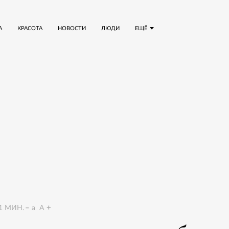
А
КРАСОТА
НОВОСТИ
ЛЮДИ
ЕЩЁ
1
МИН.
a
A