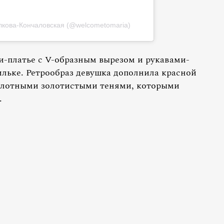
кова-Кончаловская (@welcometomaria)
-платье с V-образным вырезом и рукавами-
ильке. Ретрообраз девушка дополнила красной
плотными золотистыми тенями, которыми
.