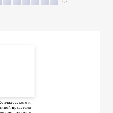
Кончаловского и
линой предстала
 подписчиками в