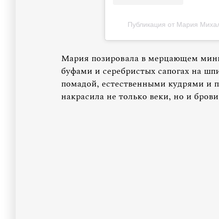
Публикация от Мария Михал
Мария позировала в мерцающем мини
буфами и серебристых сапогах на шп
помадой, естественными кудрями и 
накрасила не только веки, но и брови