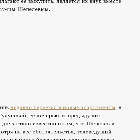
длагают ее выкупить, является их внук вместе
 самим Шепелевым.
лишь
недавно переехал в новые апартаменты
, в
Тулуповой, ее дочерью от предыдущих
днях стало известно о том, что Шепелев и
отря на все обстоятельства, телеведущий
ава и в ближайшее время планирует подать