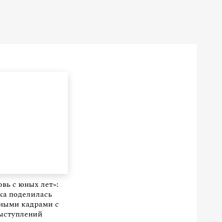
вь с юных лет»:
ка поделилась
ными кадрами с
ыступлений