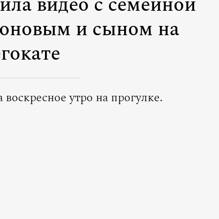
ила видео с семейной
фоновым и сыном на
егокате
 воскресное утро на прогулке.