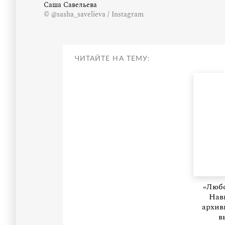
Саша Савельева
© @sasha_savelieva / Instagram
ЧИТАЙТЕ НА ТЕМУ:
«Любо
Нав
архив
в