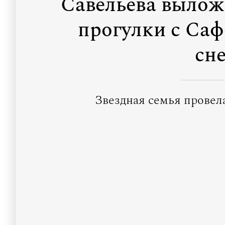
Савельева вылож
прогулки с Са
сн
Звездная семья провела