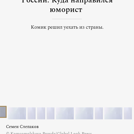
России. Куда направился
юморист
Комик решил уехать из страны.
Семен Слепаков
© Komsomolskaya Pravda/Global Look Press