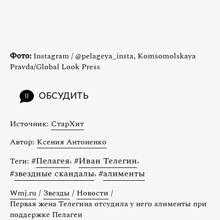
Фото:
Instagram / @pelageya_insta, Komsomolskaya
Pravda/Global Look Press
ОБСУДИТЬ
0
Источник:
СтарХит
Автор:
Ксения Антоненко
#
Пелагея
,
#
Иван Телегин
,
Теги:
#
звездные скандалы
,
#
алименты
Wmj.ru
/
Звезды
/
Новости
/
Первая жена Телегина отсудила у него алименты при
поддержке Пелагеи