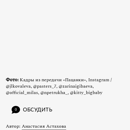
Фото:
Кадры из передачи «Пацанки», Instagram /
@jlkovaleva, @pasters_7, @zarinaigibaeva,
@official_milas, @npetrukha_, @kitty_bigbaby
ОБСУДИТЬ
0
Автор:
Анастасия Астахова