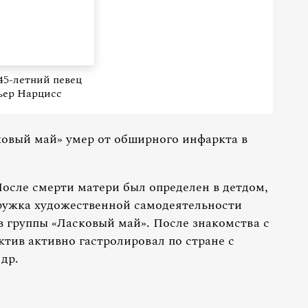
45-летний певец
ьер Нарцисс
ковый май» умер от обширного инфаркта в
После смерти матери был определен в детдом,
ружка художественной самодеятельности
в группы «Ласковый май». После знакомства с
ив активно гастролировал по стране с
др.