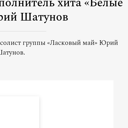
полнитель хита «Белые
рий Шатунов
я солист группы «Ласковый май» Юрий
атунов.