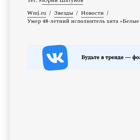
Тег:
#
Юрий Шатунов
Wmj.ru
/
Звезды
/
Новости
/
Умер 48-летний исполнитель хита «Белы
Будьте в тренде — фо