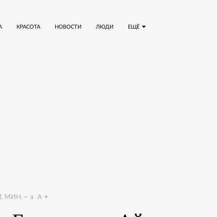
А
КРАСОТА
НОВОСТИ
ЛЮДИ
ЕЩЁ
1
МИН.
a
A