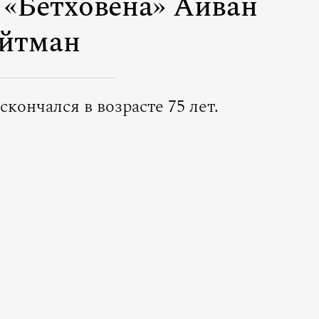
 «Бетховена» Айван
йтман
кончался в возрасте 75 лет.