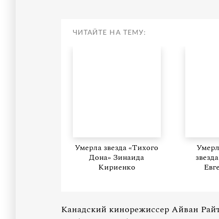
ЧИТАЙТЕ НА ТЕМУ:
Умерла звезда «Тихого
Умерл
Дона» Зинаида
звезд
Кириенко
Евг
Канадский кинорежиссер Айван Райтм