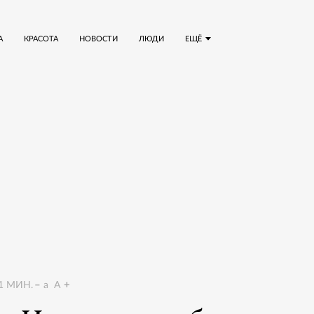
А
КРАСОТА
НОВОСТИ
ЛЮДИ
ЕЩЁ
1
МИН.
a
A