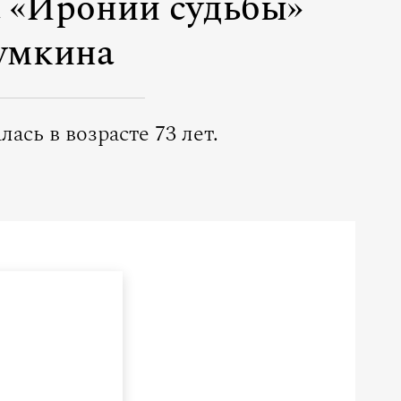
а «Иронии судьбы»
умкина
ась в возрасте 73 лет.