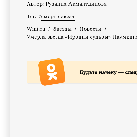
Автор:
Рузанна Акмалтдинова
Тег:
#
смерти звезд
Wmj.ru
/
Звезды
/
Новости
/
Умерла звезда «Иронии судьбы» Наумкин
Будьте начеку — след