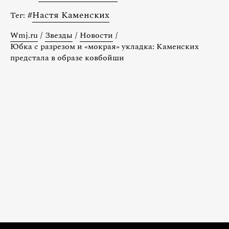
#
Настя Каменских
Тег:
Wmj.ru
/
Звезды
/
Новости
/
Юбка с разрезом и «мокрая» укладка: Каменских
предстала в образе ковбойши