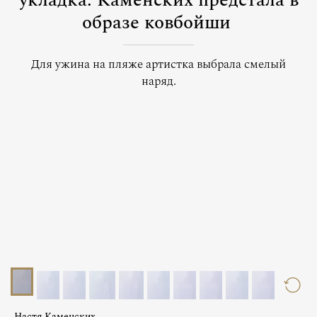
укладка: Каменских предстала в
образе ковбойши
Для ужина на пляже артистка выбрала смелый
наряд.
Настя Каменских