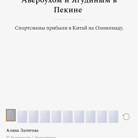
Авербухом и Ягудиным в
Пекине
Спортсмены прибыли в Китай на Олимпиаду.
Алина Загитова
© Instagram / @azagitova