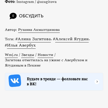
Фото
: Instagram / @azagitova
ОБСУДИТЬ
0
Автор:
Рузанна Акмалтдинова
#
Алина Загитова
,
#
Алексей Ягудин
,
Теги:
#
Илья Авербух
Wmj.ru
/
Звезды
/
Новости
/
Загитова отметилась на ужине с Авербухом и
Ягудиным в Пекине
Будьте в тренде — фолловьте нас
в ВК!