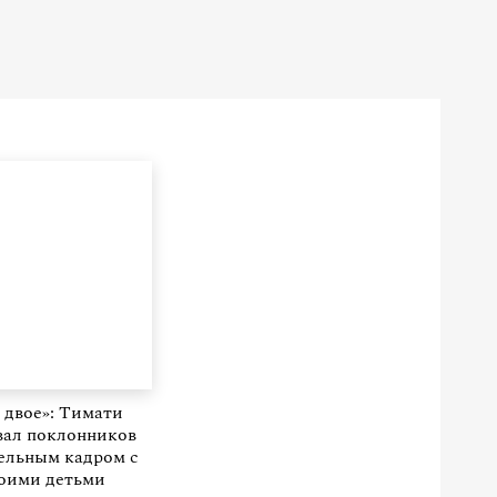
 двое»: Тимати
вал поклонников
ельным кадром с
оими детьми