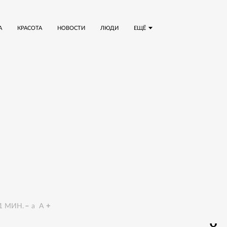
А
КРАСОТА
НОВОСТИ
ЛЮДИ
ЕЩЁ
1
МИН.
a
A