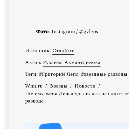
Фото
: Instagram / @gvleps
Источник:
СтарХит
Автор:
Рузанна Акмалтдинова
Теги:
#
Григорий Лепс
,
#
звездные разводы
Wmj.ru
/
Звезды
/
Новости
/
Почему жена Лепса удалилась из соцсетей
разводе