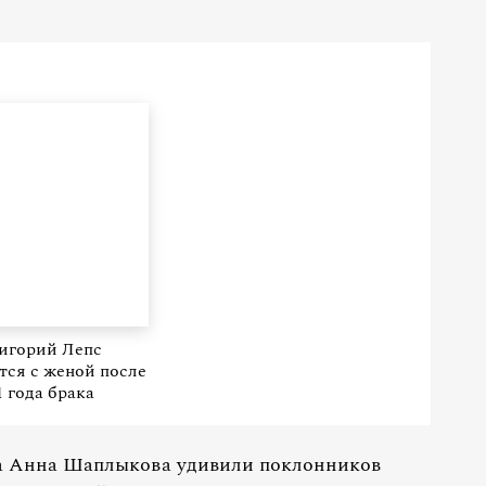
игорий Лепс
тся с женой после
1 года брака
га Анна Шаплыкова удивили поклонников