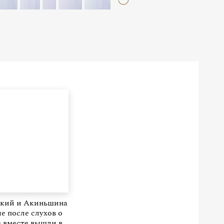
ский и Акиньшина
е после слухов о
 вместе вышли в