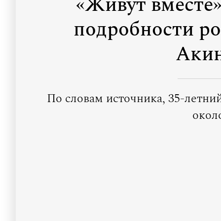
«Живут вместе»
подробности ро
Аки
По словам источника, 35-летни
около