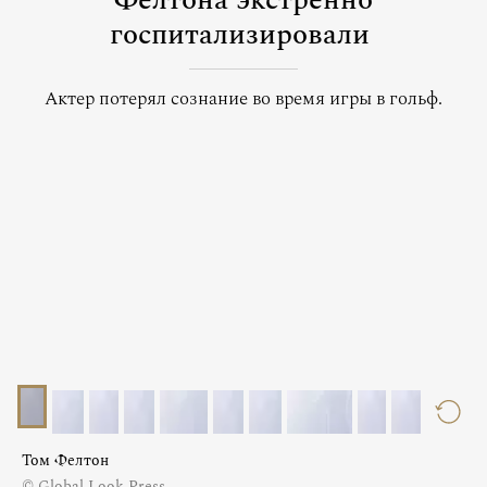
Фелтона экстренно
госпитализировали
Актер потерял сознание во время игры в гольф.
Том Фелтон
© Global Look Press