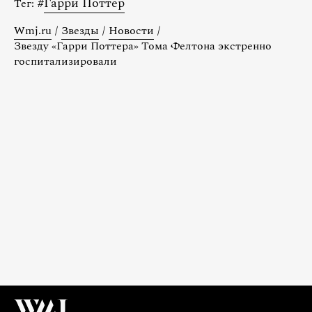
#
Гарри Поттер
Тег:
Wmj.ru
/
Звезды
/
Новости
/
Звезду «Гарри Поттера» Тома Фелтона экстренно
госпитализировали