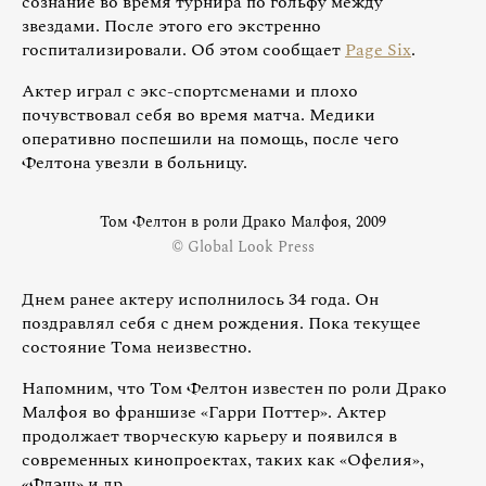
сознание во время турнира по гольфу между
звездами. После этого его экстренно
госпитализировали. Об этом сообщает
Page Six
.
Актер играл с экс-спортсменами и плохо
почувствовал себя во время матча. Медики
оперативно поспешили на помощь, после чего
Фелтона увезли в больницу.
Том Фелтон в роли Драко Малфоя, 2009
© Global Look Press
Днем ранее актеру исполнилось 34 года. Он
поздравлял себя с днем рождения. Пока текущее
состояние Тома неизвестно.
Напомним, что Том Фелтон известен по роли Драко
Малфоя во франшизе «Гарри Поттер». Актер
продолжает творческую карьеру и появился в
современных кинопроектах, таких как «Офелия»,
«Флэш» и др.