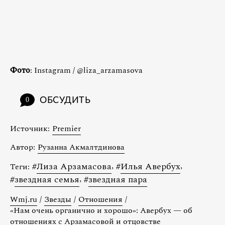
Фото
: Instagram / @liza_arzamasova
ОБСУДИТЬ
0
Источник:
Premier
Автор:
Рузанна Акмалтдинова
#
Лиза Арзамасова
,
#
Илья Авербух
,
Теги:
#
звездная семья
,
#
звездная пара
Wmj.ru
/
Звезды
/
Отношения
/
«Нам очень органично и хорошо»: Авербух — об
отношениях с Арзамасовой и отцовстве