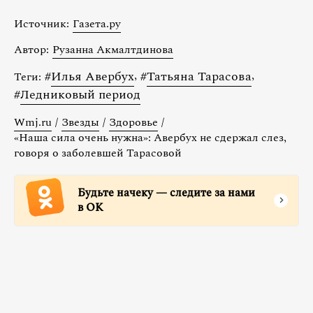
Источник:
Газета.ру
Автор:
Рузанна Акмалтдинова
#
Илья Авербух
,
#
Татьяна Тарасова
,
Теги:
#
Ледниковый период
Wmj.ru
/
Звезды
/
Здоровье
/
«Наша сила очень нужна»: Авербух не сдержал слез,
говоря о заболевшей Тарасовой
Будьте начеку — следите за нами
в ОК