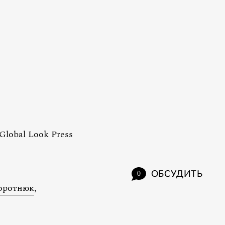
 Global Look Press
ОБСУДИТЬ
0
оротнюк
,