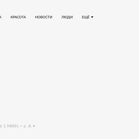
А
КРАСОТА
НОВОСТИ
ЛЮДИ
ЕЩЁ
1
МИН.
a
A