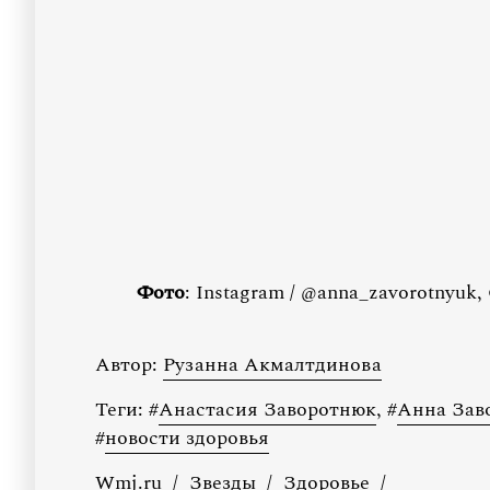
Фото
: Instagram / @anna_zavorotnyuk,
Автор:
Рузанна Акмалтдинова
Теги:
#
Анастасия Заворотнюк
,
#
Анна Зав
#
новости здоровья
Wmj.ru
/
Звезды
/
Здоровье
/