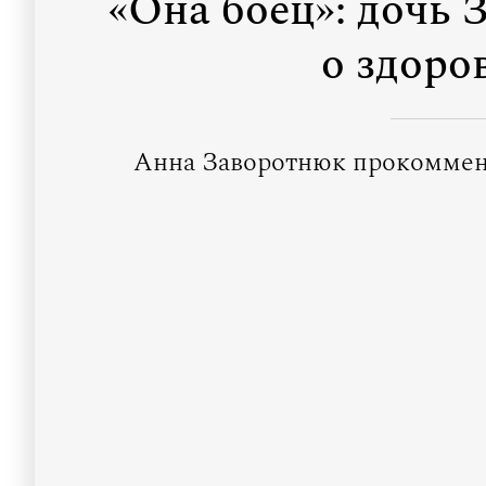
«Она боец»: дочь 
о здоро
Анна Заворотнюк прокоммент