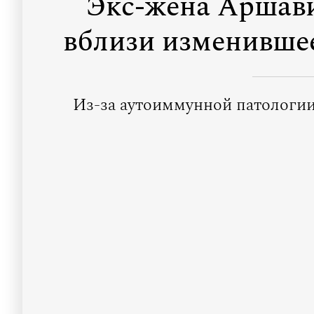
Экс-жена Аршави
вблизи изменившее
Из-за аутоиммунной патологи