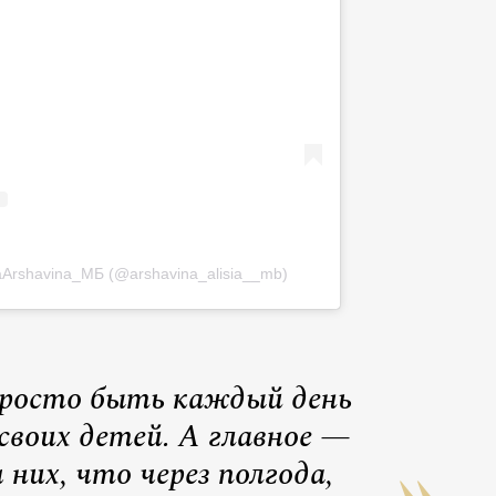
aArshavina_МБ (@arshavina_alisia__mb)
просто быть каждый день
своих детей. А главное —
 них, что через полгода,