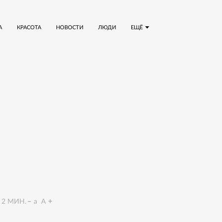
А
КРАСОТА
НОВОСТИ
ЛЮДИ
ЕЩЁ
2
МИН.
a
A