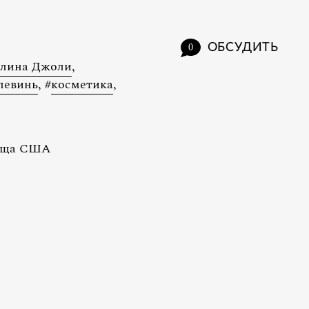
ОБСУДИТЬ
0
лина Джоли
,
левинь
,
#
косметика
,
вища США