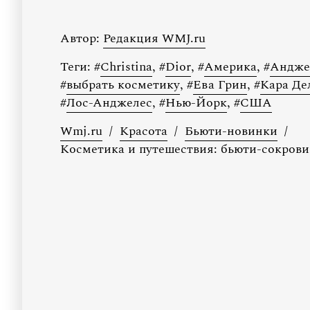
Автор:
Редакция WMJ.ru
Теги:
#
Christina
,
#
Dior
,
#
Америка
,
#
Андже
#
выбрать косметику
,
#
Ева Грин
,
#
Кара Де
#
Лос-Анджелес
,
#
Нью-Йорк
,
#
США
Wmj.ru
/
Красота
/
Бьюти-новинки
/
Косметика и путешествия: бьюти-сокро