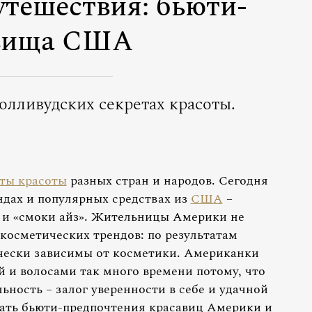
утешествия: бьюти-
вища США
голливудских секретах красоты.
ты красоты
разных стран и народов. Сегодня
ндах и популярных средствах из
США
–
и «смоки айз». Жительницы Америки не
косметических трендов: по результатам
ически зависимы от косметики. Американки
й и волосами так много времени потому, что
ьность – залог уверенности в себе и удачной
нать бьюти-предпочтения красавиц Америки и