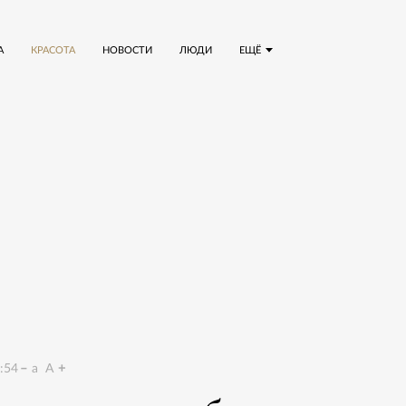
А
КРАСОТА
НОВОСТИ
ЛЮДИ
ЕЩЁ
:54
a
A