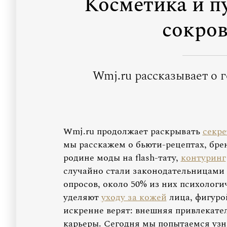
Косметика и п
сокро
Wmj.ru рассказывает о 
Wmj.ru продолжает раскрывать
секре
мы расскажем о бьюти-рецептах, бре
родине моды на flash-тату,
контуринг
случайно стали законодательницами 
опросов, около 50% из них психолог
уделяют
уходу за кожей
лица, фигуро
искренне верят: внешняя привлекател
карьеры. Сегодня мы попытаемся уз